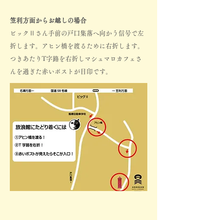
笠利方面からお越しの場合
ビックⅡさん手前の戸口集落へ向かう信号で左
折します。アヒン橋を渡るために右折します。
つきあたりT字路を右折しマシュマロカフェさ
んを過ぎた赤いポストが目印です。