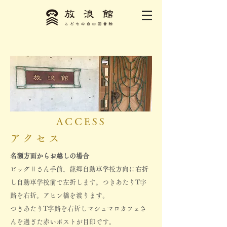
ACCESS
アクセス
名瀬方面からお越しの場合
ビッグⅡさん手前、龍郷自動車学校方向に右折
し​自動車学校前で左折します。つきあたりT字
路を右折。アヒン橋を渡ります。
つきあたりT字路を右折しマシュマロカフェさ
んを過ぎた赤いポストが目印です。