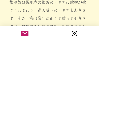
放浪館は敷地内の複数のエリアに建物が建
てられており、進入禁止のエリアもありま
す。
また、海（崖）に面して建っておりま
すが、景観のため柵や看板は設置されてお
りません。
小さなお子様をお連れの方は目
を離さないようお気を付けください。
尚、敷地内における事故、ケガ等は自己責
任となります。
御了承下さい。
駐車場について
放浪館
ほうろうかん
〒894-0107 鹿児島県大島郡龍郷町戸口343-